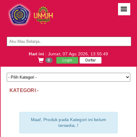
☰
BELANJA
SEMUA PRODUK
Hari ini
: Jumat, 07 Agu 2026,
13:55:50
0
Login
Daftar
SEMUA PELAPAK
MARKETPLACE SYSTEM
KATEGORI -
Konfirmasi Orders
Tracking Orders
Orders Report
Maaf, Produk pada Kategori ini belum
tersedia..!